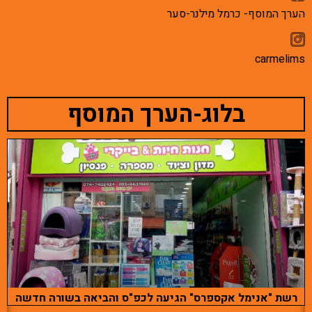
הערך המוסף- כרמל מילנר-סער
carmelims
בלוג-הערך המוסף
רשת "אנימל אקספרס" הגיעה לכפ"ס והביאה בשורה חדשה