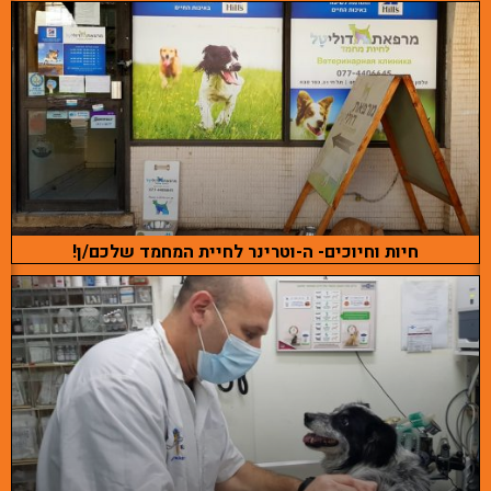
חיות וחיוכים- ה-וטרינר לחיית המחמד שלכם/ן!