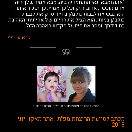
"אתה ואבא ינאי תתנחמו זה בזה. אבא אמיר שלך היה
אדם מוכשר, אהוב, חזק וכל כך אמיץ. כך תזכור אותו.
הוא כבש את לבבות כולם/ן בחייו וסדק את לבבות
כולם/ן במותו. הוא הציל את החיים של אחייניתו האהובה,
בת דודתך, ומסר את חייו על מקדש האהבה הזה".
קרא עוד>>
הסייעת הרוצחת ויסמין וינטה זל- צילום- חברת החדשות
מכתב לסייעת הרוצחת מפ"ת- אתר מאקו- יוני
2018