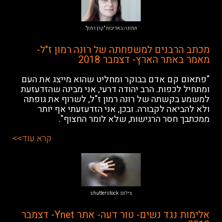
content
אפשרותך
תמונה באדיבות "קרן רמון"
לחוץ
מכתב הרבנים למשפחתה של רונה רמון ז"ל-
נטר
מאמר באתר הארץ- דצמבר 2018
די
"פתאום קם אדם בבוקר ומחליט שהוא מייצג את העם
דלג
ומתחיל לכפות. הרב יהודה דרעי, אני מבינה שהזדעזעת
אזור
למשמע בקשתה של רונה רמון ז"ל, לשרוף את גופתה
בא
ולא להביאה לקבורה. ובכן, אני הזדעזעתי אף יותר
ממכתבך חסר הרגישות, שלא לומר החצוף".
קרא עוד>>
צילום: shutterstock
אלימות נגד נשים- טור דעה- אתר Ynet- דצמבר