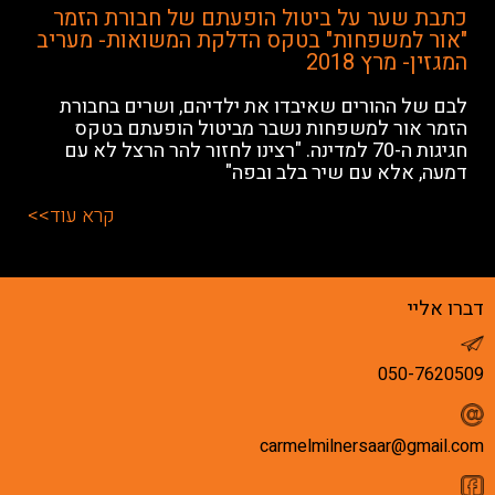
כתבת שער על ביטול הופעתם של חבורת הזמר
"אור למשפחות" בטקס הדלקת המשואות- מעריב
המגזין- מרץ 2018
לבם של ההורים שאיבדו את ילדיהם, ושרים בחבורת
הזמר אור למשפחות נשבר מביטול הופעתם בטקס
חגיגות ה-70 למדינה. "רצינו לחזור להר הרצל לא עם
דמעה, אלא עם שיר בלב ובפה"
קרא עוד>>
דברו אליי
050-7620509
carmelmilnersaar@gmail.com