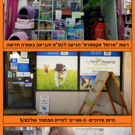
רשת "אנימל אקספרס" הגיעה לכפ"ס והביאה בשורה חדשה
חיות וחיוכים- ה-וטרינר לחיית המחמד שלכם/ן!