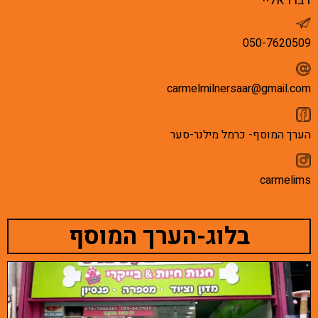
דברו אליי
content
אפשרותך
050-7620509
לחוץ
נטר
carmelmilnersaar@gmail.com
די
דלג
אזור
הערך המוסף- כרמל מילנר-סער
בא
carmelims
בלוג-הערך המוסף