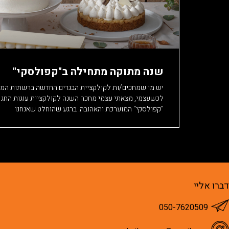
שנה מתוקה מתחילה ב"קפולסקי"
יש מי שמחכים/ות לקולקציית הבגדים החדשה ברשתות המוב
לכשעצמי, מצאתי עצמי מחכה השנה לקולקציית עוגות החג ש
"קפולסקי" המוערכת והאהובה. ברגע שהוחלט שאנחנו
דברו אליי
050-7620509