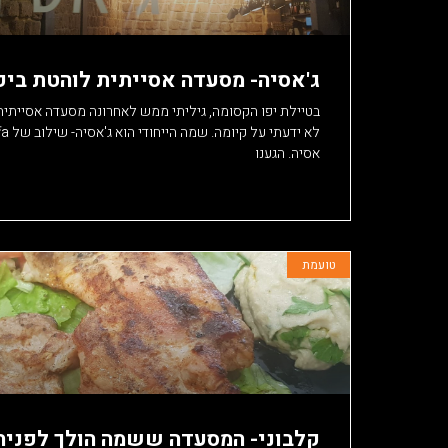
אפשרותך
לחוץ
נטר
ג'אסיה- מסעדה אסייתית לוהטת ביפ
די
בטיילת יפו הקסומה, גיליתי ממש לאחרונה מסעדה אסיית
דלג
אזור
אסיה. הגענו
בא
טועמת
קלבוני- המסעדה ששמה הולך לפניה