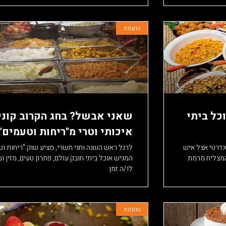
טועמת
כל ביתי
שאני אבשל? בחג הקרוב קונים
איכותי וטרי מ"ריחות וטעמים"
נדרטי אצל איש
לרגל ראש השנה וחגי תשרי, מציע שוק "ריחות וט
 המצליח מרמת
המגיש אוכל ביתי חובק עולם, פתרון טעים, מזין 
לו/ה זמן
טועמת