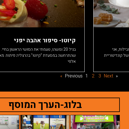
קיוטו- סיפור אהבה יפני
ילות, אני
בגיל 20 ומשהו, טעמתי את הסושי הראשון בחיי
ל קונדיטוריית
שהתרחשה במסעדת "קיוטו" בהרצליה פיתוח. מאז 
אלפי
1
2
3
Next »
« Previous
בלוג-הערך המוסף