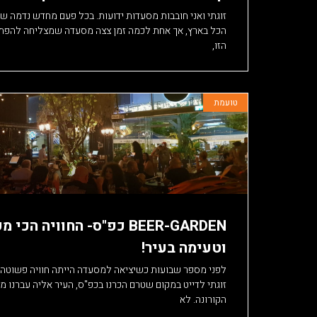
זוגתי ואני חובבות מסעדות ידועות. בכל פעם מחדש נדמה שט
הכל בארץ, אך אחת לכמה זמן צצה מסעדה שמצליחה להפתי
הזו,
טועמת
BEER-GARDEN כפ"ס- החוויה הכ
וטעימה בעיר!
לפני מספר שבועות כשיציאה למסעדה הייתה חוויה פשוטה י
זוגתי לדייט במקום שטרם הכרנו בכפ"ס, העיר אליה עברנו 
הקורונה. לא