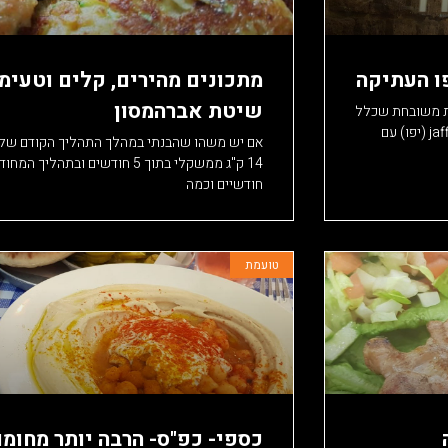
ו העתיקה
מתכונים מהירים, קלים וטעימ
שיטת אברהמסון
ית משובחת שכלל
לא ידעתי על קיומה. שמה הייחודי הוא ג'אסיה- שילוב של jaffa (יפו) עם
אם יש משהו שהבנתי במהלך התהליך הקודם שלי
14 ק"ג ממשקלי בתוך 5 חודשים ובתה
חודשיים וכמה
טועמת
כספי- כפ"ס- הרבה יותר מחומו