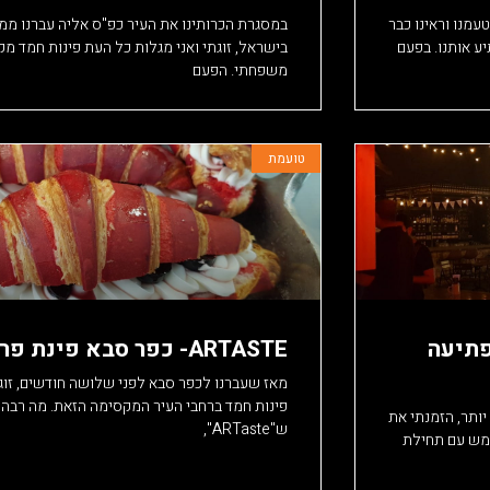
עמנו וראינו כבר
במסגרת הכרותינו את העיר כפ"ס אליה עברנו ממ
ע אותנו. בפעם
בישראל, זוגתי ואני מגלות כל העת פינות חמד מקס
משפחתי. הפעם
טועמת
י מפתיעה
ARTASTE- כפר סבא פינת פריז
מאז שעברנו לכפר סבא לפני שלושה חודשים, זוגת
פינות חמד ברחבי העיר המקסימה הזאת. מה רבה
ותר, הזמנתי את
ש"ARTaste",
ממש עם תחילת