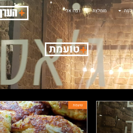
למת
מומלצת
דברו אליי
טועמת
טועמת