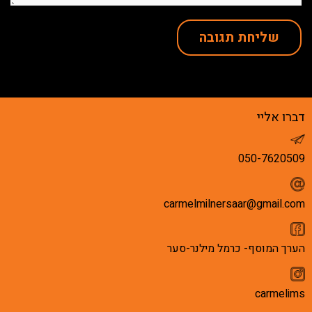
דברו אליי
050-7620509
carmelmilnersaar@gmail.com
הערך המוסף- כרמל מילנר-סער
carmelims