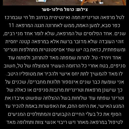
צילום: כרמל מילנר-סער
לטל מרפאה וטרינרית חמה ואינטימית ברחוב תל חי שבמרכז
כפר סבא, למען האמת, ממש לאחרונה חגגה המרפאה 11
שנים. אחד הפלוסים של המרפאה, שלא לומר אחד מני רבים,
זוהי העובדה שלא מדובר ברשת אלא במרפאה קטנה יחסית
ומשפחתית, כזאת בה יש שתי אסיסטנטיות מתחלפות ווטרינר
אחד ויחיד- טל. למרות שמפתה מאד להתרחב ולפתוח עוד
סניפים, בטח אחרי כל הרזומה העשיר והמוצלח של טל, חשוב
לו מאד להמשיך לתת יחס אישי ולהכיר את מטופליו היטב.
אני שומעת כבר שנים אינספור תלונות מחברים/ שכנים על
כך שישנן מרפאות וטרינריות מרובות סניפים או כאלה של
וטרינר שפתח עוד שלוחות בשל ההצלחה שפשוט איבדו את
המגע האישי, את היחס החם, את האפשרות באמת להכיר עד
הסוף את כל בעלי החיים הקבועים והמתחלפים המגיעים
לטיפול במרפאה מאחר ויש ריבוי אנשי צוות ותחלופה מאד