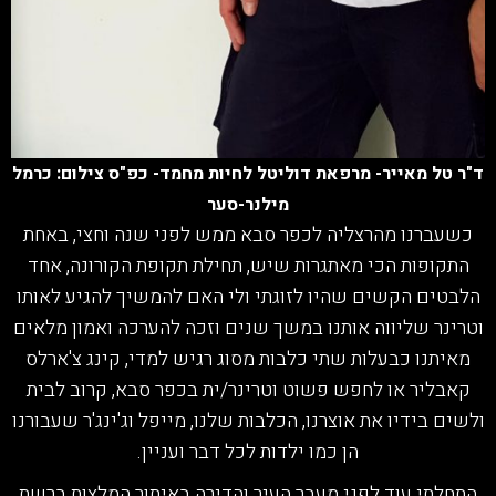
ד"ר טל מאייר- מרפאת דוליטל לחיות מחמד- כפ"ס צילום: כרמל
מילנר-סער
כשעברנו מהרצליה לכפר סבא ממש לפני שנה וחצי, באחת
התקופות הכי מאתגרות שיש, תחילת תקופת הקורונה, אחד
הלבטים הקשים שהיו לזוגתי ולי האם להמשיך להגיע לאותו
וטרינר שליווה אותנו במשך שנים וזכה להערכה ואמון מלאים
מאיתנו כבעלות שתי כלבות מסוג רגיש למדי, קינג צ'ארלס
קאבליר או לחפש פשוט וטרינר/ית בכפר סבא, קרוב לבית
ולשים בידיו את אוצרנו, הכלבות שלנו, מייפל וג'ינג'ר שעבורנו
הן כמו ילדות לכל דבר ועניין.
התחלתי עוד לפני מעבר העיר והדירה באיתור המלצות ברשת