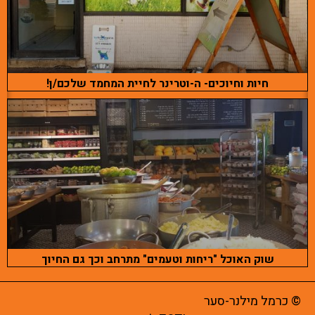
חיות וחיוכים- ה-וטרינר לחיית המחמד שלכם/ן!
שוק האוכל "ריחות וטעמים" מתרחב וכך גם החיוך
© כרמל מילנר-סער