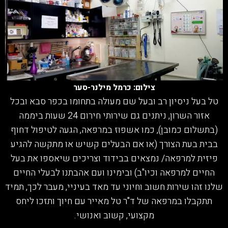
צילום: כרמל מילנר-סער
טל בעל ניסיון רב ובעל שם מעולה בתחומו בכפר סבא ובכל
אזור השרון, ניתנים גם שירותי חירום 24 שעות ביממה
(בתשלום כמובן), כמו אשפוז במרפאה, הגעה לטיפול דחוף
בבית בעת הצורך (או אם הבעלים קשיש או מתקשה להגיע
פיזית למרפאה/ נמצאים בבידוד וצריכים שיאספו את בעל
החיים למרפאה וכיו"ב) ובימינו ועם אהבתנו לבעלי החיים
שלנו זהו שירות חשוב וחיוני עד מאד בעיניי, מעבר לכך, תמיד
תתקבלו במרפאה של ד"ר טל מאייר עם חיוך ותזכו ליחס
מקצועי, קשוב ואנושי.