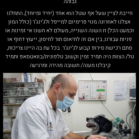
גבוהה.
חייבת לציין שעל אף שטל הוא אחד (יחיד ומיוחד), התחלנו
אצלנו לאחרונה מנוי פרימיום למייפל ולג'ינג'ר (כולל המון
וכמעט הכל) זו השנה השנייה, מעולם לא חשנו אי זמינות או
פניות עבורנו, בין אם זה לתיאום תור לחיסון, ייעוץ דחוף או
סתם רכישת סירופ קבוע לג'ינג'ר. בכל עת בה היינו צריכות,
טל/ הצוות היה תמיד זמין וקשוב טלפונית/בוואטסאפ ותמיד
קיבלנו מענה/ תשובה מהירה ומרגיעה.