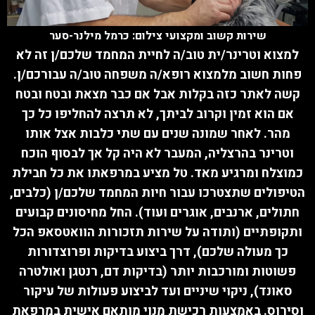
שירות קשוב ומקצועי צילום: כרמל מילנר-סער
למצוא
וטרינר/ית טוב/ה לחיית המחמד שלכם/ן זה לא
פחות חשוב מלמצוא רופא/ה משפחה טוב/ה עבורכם/ן.
קשה לאתר כזה בקלות אבל אם כבר מצאת ובטח ובטח
אם הוא זמין וקרוב לביתך, לא תרצה להחליפו כל כך
מהר. לאחר שמונה שנים עם שתי כלבות אצל אותו
וטרינר בהרצליה, המעבר לא היה קל אך לבסוף הוכח
כמוצלח ומרגיע מאד. טל מציע במרפאתו את כל חבילת
הטיפולים שתצטרכו עבור חיות המחמד שלכם/ן (כלבים,
חתולים, ארנבים, אוגרים ועוד). החל מחיסונים קבועים
ותקופתיים (ותודה על שירות תזכורות הוואטסאפ הכל
כך מעולה שלכם), דרך ביצוע בדיקות ופרוצדורות
פשוטות ומורכבות יותר (בדיקות דם, רנטגן ואולטרה
סאונד), ניקוי שיניים ועד לביצוע פעולות של עיקור
וסירוס. באמצעות רכישת מנוי מותאם אישית במרפאת