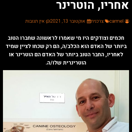
אחריו, הוטרינר
content
אפשרותך
carmel
צרכנית
אוקטובר 13, 2021
אין תגובות
לחוץ
נטר
חכמים וצודקים היו מי שאמרו לראשונה שחברו הטוב
די
ביותר של האדם הוא הכלב/ה, הם רק שכחו לציין שמיד
דלג
לאחריו, החבר הטוב ביותר של האדם הם הוטרינר או
אזור
הוטרינרית שלו/ה.
בא