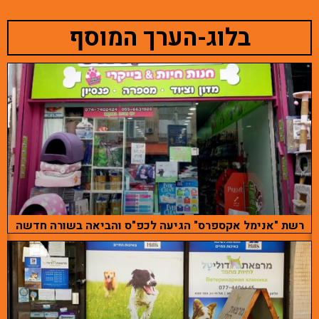
בלוג-הערך המוסף
רשת "אנימל אקספרס" הגיעה לכפ"ס והביאה בשורה חדשה