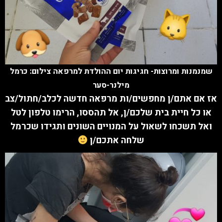
שמנמנות ומרוצות- חגיגות יום ההולדת למרפאה צילום: כרמל
מילנר-סער
אז אם
אתם/ן מחפשים/ות מרפאה חדשה לכלב/חתול/צב
או כל חיית בית שלכם/ן, אל תהססו, הרימו טלפון לטל
ואל תשכחו לשאול על המנויים השונים ותגידו שכרמל
שלחה אתכם/ן