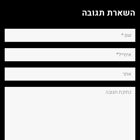
השארת תגובה
שם:*
אימייל*
אתר:
תגובה: