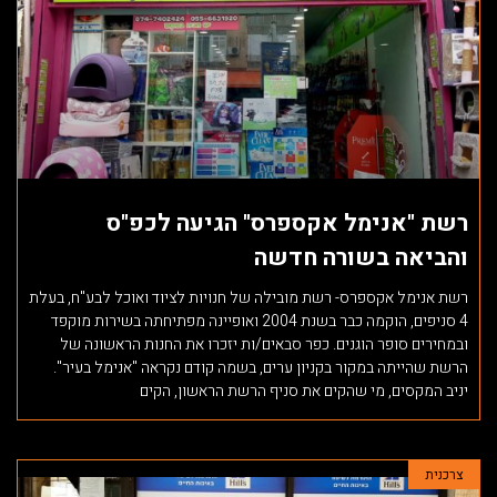
content
אפשרותך
לחוץ
נטר
די
דלג
אזור
רשת "אנימל אקספרס" הגיעה לכפ"ס
בא
והביאה בשורה חדשה
רשת אנימל אקספרס- רשת מובילה של חנויות לציוד ואוכל לבע"ח, בעלת
4 סניפים, הוקמה כבר בשנת 2004 ואופיינה מפתיחתה בשירות מוקפד
ובמחירים סופר הוגנים. כפר סבאים/ות יזכרו את החנות הראשונה של
הרשת שהייתה במקור בקניון ערים, בשמה קודם נקראה "אנימל בעיר".
יניב המקסים, מי שהקים את סניף הרשת הראשון, הקים
צרכנית