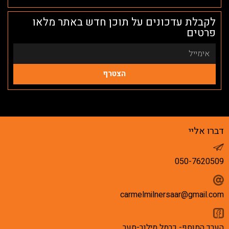
לקבלת עדכונים על תוכן חדש באתר מלאו
פרטים
הצטרף
דברו אליי
050-7620509
carmelmilnersaar@gmail.com
הערך המוסף- כרמל מילנר-סער