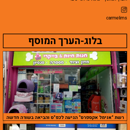
carmelims
בלוג-הערך המוסף
רשת "אנימל אקספרס" הגיעה לכפ"ס והביאה בשורה חדשה