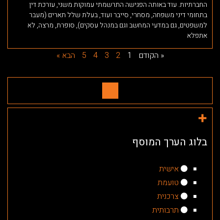
החברתיות. עוד באותה הפגישה התרשמתי עמוקות משני, עורכת דין
בתחומי דיני משפחה, מסחרי, סייבר ועוד, בעלת שלל תארים (מעבר
למשפטים, גם במדעי המחשב וגם במנהל עסקים), סופרת, מרצה, לא
אתפלא
« הקודם
1
2
3
4
5
הבא »
בלוג הערך המוסף
אישית
טועמת
צרכנית
תרבותית