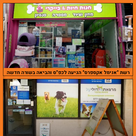
רשת "אנימל אקספרס" הגיעה לכפ"ס והביאה בשורה חדשה