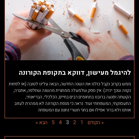
להיגמל מעישון, דווקא בתקופת הקורונה
ממש בקרוב נקבל כולנו את השנה החדשה, הבאה עלינו לטובה (או לפחות
נקווה שכך יהיה). אין ספק שלמעלה ממחצית מהשנה שחלפה, אתגרה,
הקשתה ופגעה ברובנו בתחומים רבים בחיים, הכלכלי, הבריאותי,
התעסוקתי, המשפחתי ועוד. נראה כי מגפת הקורונה לא ממהרת לעזוב
אותנו ולא ברור אפילו אם בחגי תשרי נחגוג עם המשפחה
« הקודם
1
2
3
4
5
הבא »