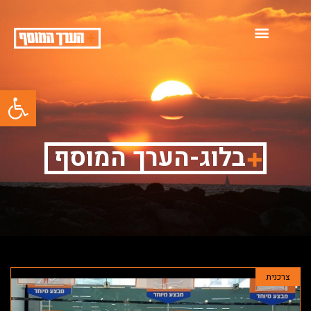
פתח סרגל
בלוג-הערך המוסף
צרכנית