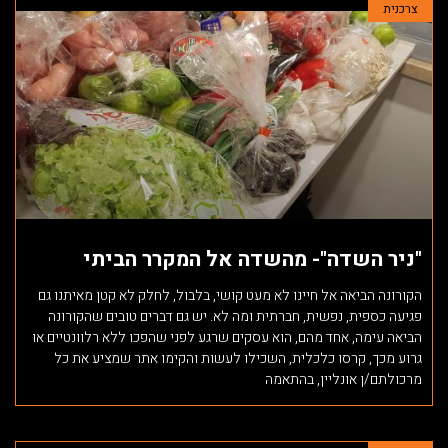
צרכנית
"ניר השדה"- מהשדה אל המקרר הביתי
הקורונה הביאה אל חיינו לא מעט קושי, בלבול, לחלק לא קטן מאיתנו גם
פגיעה כספית, נפשית, חברתית ומה לא. יש גם דברים טובים שהקורונה
הביאה עימה, אחד מהם, הוא עסקים שרגע לפני שהפכו ללא רלוונטיים או
גרוע מכך, קרסו כלכלית, השכילו לעשות והקימו אתר שמציע את כל
מרכולתם/ן אונליין, בהתאמה