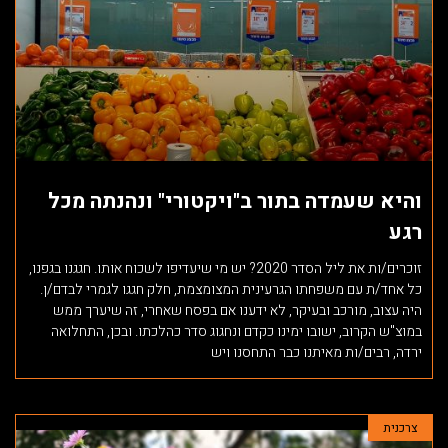
והיא שעמדה בתור ב"ויקטורי" ונהנתה מכל
רגע
זוכרים/ות את ליל הסדר 2020? יש מי שיעדיפו לשכוח אותו. חגגנו בגפנו,
כל אחד/ת עם משפחתו הגרעינית המצומצמת, חלק חגגו לגמרי לבדם/ן.
היה עצוב, מורכב ובעיקר, לא ידענו אם בפסח שאחרי, זה שיערך ממש
במוצ"ש הקרוב, ישובו ימינו כקדם ונחגוג סדר כהלכתו. ובכן, התחלואה
ירדה, רבים/ות מאיתנו כבר התחסנו ויש
צרכנית