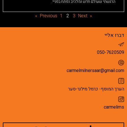
הרגשתי שעולם חדש ומלהיב נפתח בפניי.
1
2
3
Next »
« Previous
דברו אליי
050-7620509
carmelmilnersaar@gmail.com
הערך המוסף- כרמל מילנר-סער
carmelims