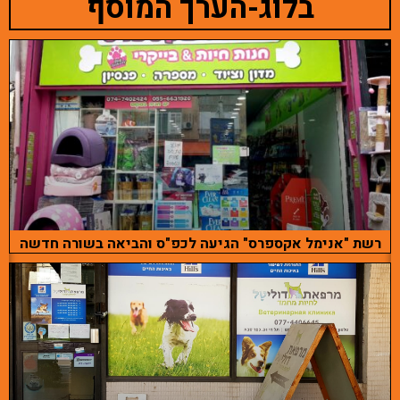
בלוג-הערך המוסף
רשת "אנימל אקספרס" הגיעה לכפ"ס והביאה בשורה חדשה