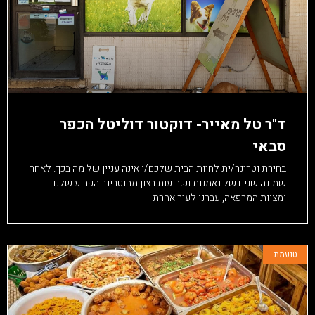
content
אפשרותך
לחוץ
נטר
די
דלג
ד"ר טל מאייר- דוקטור דוליטל הכפר
אזור
סבאי
בא
בחירת וטרינר/ית לחיות הבית שלכם/ן אינה עניין של מה בכך. לאחר
שמונה שנים של נאמנות ושביעות רצון מהוטרינר הקבוע שלנו
ומצוות המרפאה, עברנו לעיר אחרת
טועמת